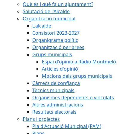
Què és i què fa un ajuntament?
Salutació de l'Alcalde
Organització municipal
L'alcalde
Consistori 2023-2027
Organigrama polític
Organització per àrees
Grups municipals
Espai d'opinió a Ràdio Montmeló
Articles d'opinió
Mocions dels grups municipals
Càrrecs de confiança
Tècnics municipals
Organismes dependents o vinculats
Altres administracions
Resultats electorals
Plans i projectes
Pla d'Actuació Municipal (PAM)
Plans