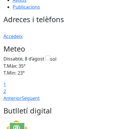
Publicacions
Adreces i telèfons
Accedeix
Meteo
Dissabte, 8 d’agost
D
T.Màx: 35°
T
T.Min: 23°
T
1
2
Anterior
Següent
Butlletí digital