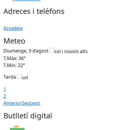
Adreces i telèfons
Accedeix
Meteo
Diumenge, 9 d’agost
D
T.Màx: 36°
T
T.Min: 22°
T
Tarda
T
1
2
Anterior
Següent
Butlletí digital