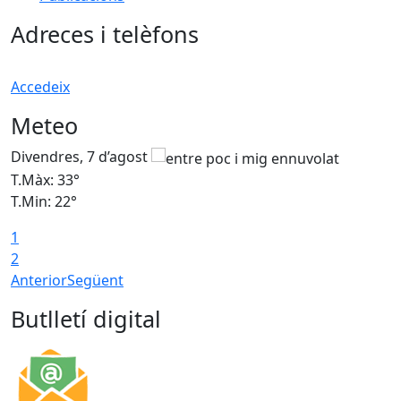
Adreces i telèfons
Accedeix
Meteo
Divendres, 7 d’agost
D
T.Màx: 33°
T
T.Min: 22°
T
1
2
Anterior
Següent
Butlletí digital