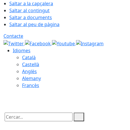
Saltar a la capçalera
Saltar al contingut
Saltar a documents
Saltar al peu de pàgina
Contacte
Idiomes
Català
Castellà
Anglès
Alemany
Francès
07.08.2026 | 11:34
Cercar: