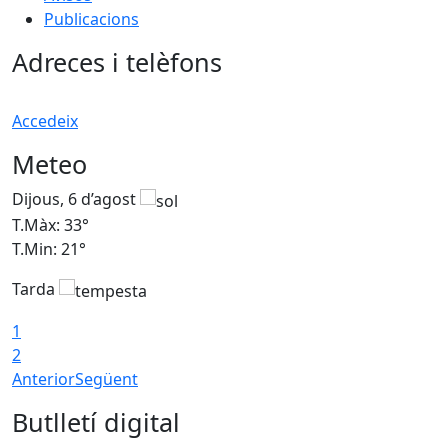
Publicacions
Adreces i telèfons
Accedeix
Meteo
Dijous, 6 d’agost
D
T.Màx: 33°
T
T.Min: 21°
T
Tarda
T
1
2
Anterior
Següent
Butlletí digital