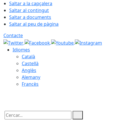
Saltar a la capçalera
Saltar al contingut
Saltar a documents
Saltar al peu de pàgina
Contacte
Idiomes
Català
Castellà
Anglès
Alemany
Francès
05.08.2026 | 22:47
Cercar: