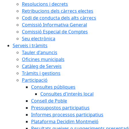
Resolucions i decrets
Retribucions dels càrrecs electes
Codi de conducta dels alts càrrecs
Comissió Informativa General
Comissió Especial de Comptes
Seu electrònica
Serveis i tràmits
Tauler d'anuncis
Oficines municipals
Catàleg de Serveis
Tràmits i gestions
Participació
Consultes públiques
Consultes d'interès local
Consell de Poble
Pressupostos participatius
Informes processos participatius
Plataforma Decidim Montmeló
Resultats queixes o suggeriments presentad