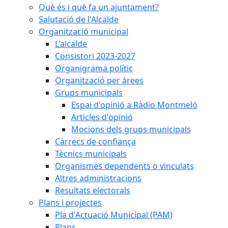
Què és i què fa un ajuntament?
Salutació de l'Alcalde
Organització municipal
L'alcalde
Consistori 2023-2027
Organigrama polític
Organització per àrees
Grups municipals
Espai d'opinió a Ràdio Montmeló
Articles d'opinió
Mocions dels grups municipals
Càrrecs de confiança
Tècnics municipals
Organismes dependents o vinculats
Altres administracions
Resultats electorals
Plans i projectes
Pla d'Actuació Municipal (PAM)
Plans