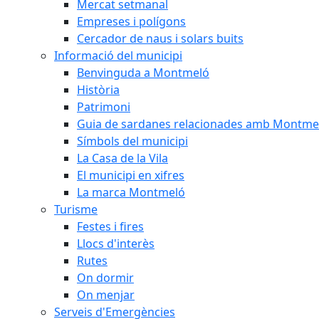
Mercat setmanal
Empreses i polígons
Cercador de naus i solars buits
Informació del municipi
Benvinguda a Montmeló
Història
Patrimoni
Guia de sardanes relacionades amb Montme
Símbols del municipi
La Casa de la Vila
El municipi en xifres
La marca Montmeló
Turisme
Festes i fires
Llocs d'interès
Rutes
On dormir
On menjar
Serveis d'Emergències