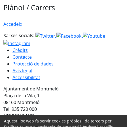
Plànol / Carrers
Accedeix
Xarxes socials:
Crèdits
Contacte
Protecció de dades
Avís legal
Accessibilitat
Ajuntament de Montmeló
Plaça de la Vila, 1
08160 Montmeló
Tel. 935 720 000
NIF P0813400I
Aquest lloc web fa servir cookies pròpies i de tercers per
facilitar-te una experiència de navegació òptima i recollir