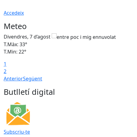
Accedeix
Meteo
Divendres, 7 d’agost
D
T.Màx: 33°
T
T.Min: 22°
T
1
2
Anterior
Següent
Butlletí digital
Subscriu-te