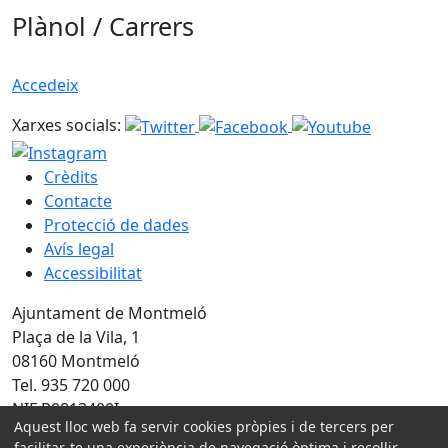
Plànol / Carrers
Accedeix
Xarxes socials:
Crèdits
Contacte
Protecció de dades
Avís legal
Accessibilitat
Ajuntament de Montmeló
Plaça de la Vila, 1
08160 Montmeló
Tel. 935 720 000
NIF P0813400I
Aquest lloc web fa servir cookies pròpies i de tercers per
facilitar-te una experiència de navegació òptima i recollir