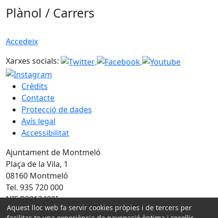
Plànol / Carrers
Accedeix
Xarxes socials:
Crèdits
Contacte
Protecció de dades
Avís legal
Accessibilitat
Ajuntament de Montmeló
Plaça de la Vila, 1
08160 Montmeló
Tel. 935 720 000
NIF P0813400I
Aquest lloc web fa servir cookies pròpies i de tercers per
facilitar-te una experiència de navegació òptima i recollir