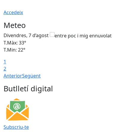
Accedeix
Meteo
Divendres, 7 d’agost
D
T.Màx: 33°
T
T.Min: 22°
T
1
2
Anterior
Següent
Butlletí digital
Subscriu-te