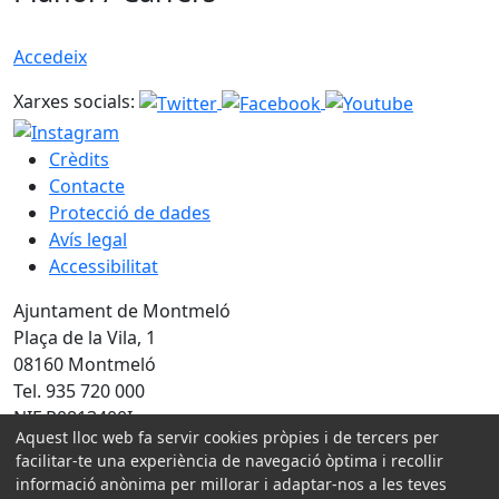
Accedeix
Xarxes socials:
Crèdits
Contacte
Protecció de dades
Avís legal
Accessibilitat
Ajuntament de Montmeló
Plaça de la Vila, 1
08160 Montmeló
Tel. 935 720 000
NIF P0813400I
Aquest lloc web fa servir cookies pròpies i de tercers per
facilitar-te una experiència de navegació òptima i recollir
Amb la col·laboració de:
informació anònima per millorar i adaptar-nos a les teves