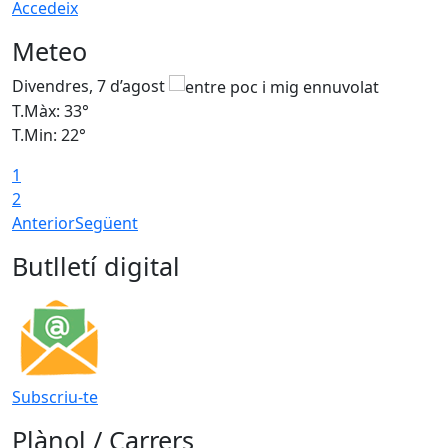
Accedeix
Meteo
Divendres, 7 d’agost
D
T.Màx: 33°
T
T.Min: 22°
T
1
2
Anterior
Següent
Butlletí digital
Subscriu-te
Plànol / Carrers