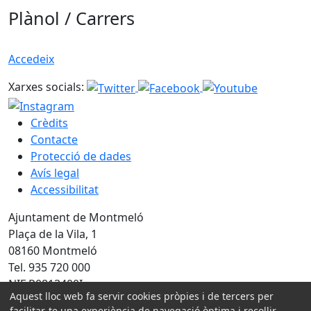
Plànol / Carrers
Accedeix
Xarxes socials:
Crèdits
Contacte
Protecció de dades
Avís legal
Accessibilitat
Ajuntament de Montmeló
Plaça de la Vila, 1
08160 Montmeló
Tel. 935 720 000
NIF P0813400I
Aquest lloc web fa servir cookies pròpies i de tercers per
facilitar-te una experiència de navegació òptima i recollir