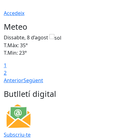
Accedeix
Meteo
Dissabte, 8 d’agost
D
T.Màx: 35°
T
T.Min: 23°
T
1
2
Anterior
Següent
Butlletí digital
Subscriu-te