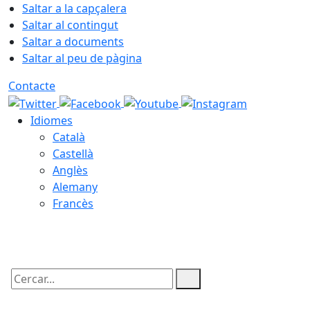
Saltar a la capçalera
Saltar al contingut
Saltar a documents
Saltar al peu de pàgina
Contacte
Idiomes
Català
Castellà
Anglès
Alemany
Francès
09.08.2026 | 10:14
Cercar: