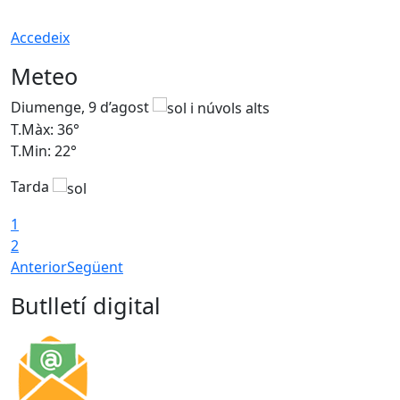
Accedeix
Meteo
Diumenge, 9 d’agost
D
T.Màx: 36°
T
T.Min: 22°
T
Tarda
T
1
2
Anterior
Següent
Butlletí digital