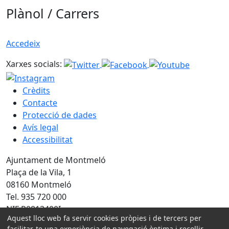
Plànol / Carrers
Accedeix
Xarxes socials:
Crèdits
Contacte
Protecció de dades
Avís legal
Accessibilitat
Ajuntament de Montmeló
Plaça de la Vila, 1
08160 Montmeló
Tel. 935 720 000
NIF P0813400I
Aquest lloc web fa servir cookies pròpies i de tercers per
facilitar-te una experiència de navegació òptima i recollir