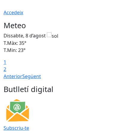
Accedeix
Meteo
Dissabte, 8 d’agost
D
T.Màx: 35°
T
T.Min: 23°
T
1
2
Anterior
Següent
Butlletí digital
Subscriu-te