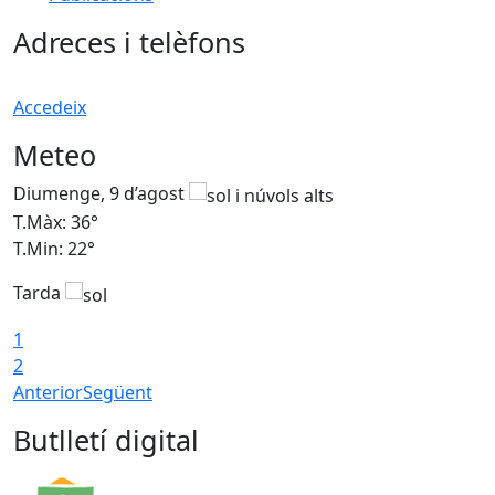
Adreces i telèfons
Accedeix
Meteo
Diumenge, 9 d’agost
D
T.Màx: 36°
T
T.Min: 22°
T
Tarda
T
1
2
Anterior
Següent
Butlletí digital