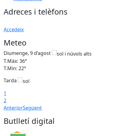
Adreces i telèfons
Accedeix
Meteo
Diumenge, 9 d’agost
D
T.Màx: 36°
T
T.Min: 22°
T
Tarda
T
1
2
Anterior
Següent
Butlletí digital