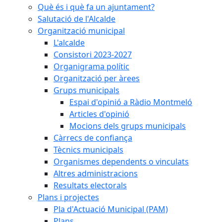
Què és i què fa un ajuntament?
Salutació de l'Alcalde
Organització municipal
L'alcalde
Consistori 2023-2027
Organigrama polític
Organització per àrees
Grups municipals
Espai d'opinió a Ràdio Montmeló
Articles d'opinió
Mocions dels grups municipals
Càrrecs de confiança
Tècnics municipals
Organismes dependents o vinculats
Altres administracions
Resultats electorals
Plans i projectes
Pla d'Actuació Municipal (PAM)
Plans