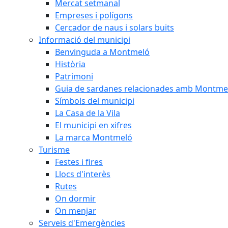
Mercat setmanal
Empreses i polígons
Cercador de naus i solars buits
Informació del municipi
Benvinguda a Montmeló
Història
Patrimoni
Guia de sardanes relacionades amb Montme
Símbols del municipi
La Casa de la Vila
El municipi en xifres
La marca Montmeló
Turisme
Festes i fires
Llocs d'interès
Rutes
On dormir
On menjar
Serveis d'Emergències