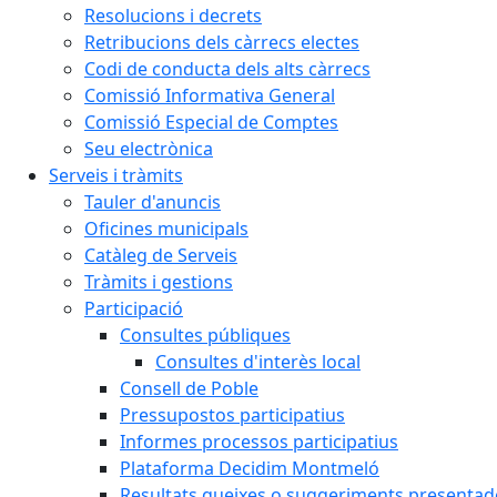
Resolucions i decrets
Retribucions dels càrrecs electes
Codi de conducta dels alts càrrecs
Comissió Informativa General
Comissió Especial de Comptes
Seu electrònica
Serveis i tràmits
Tauler d'anuncis
Oficines municipals
Catàleg de Serveis
Tràmits i gestions
Participació
Consultes públiques
Consultes d'interès local
Consell de Poble
Pressupostos participatius
Informes processos participatius
Plataforma Decidim Montmeló
Resultats queixes o suggeriments presentad