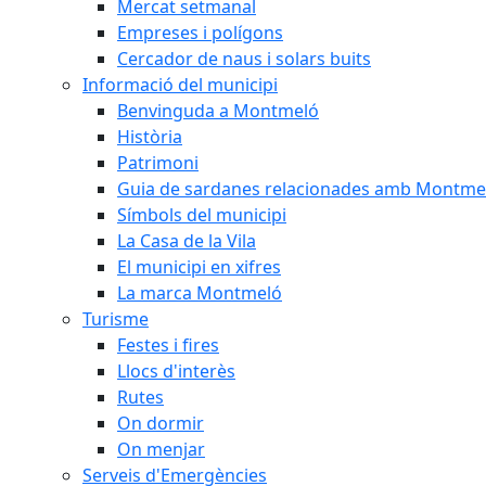
Mercat setmanal
Empreses i polígons
Cercador de naus i solars buits
Informació del municipi
Benvinguda a Montmeló
Història
Patrimoni
Guia de sardanes relacionades amb Montme
Símbols del municipi
La Casa de la Vila
El municipi en xifres
La marca Montmeló
Turisme
Festes i fires
Llocs d'interès
Rutes
On dormir
On menjar
Serveis d'Emergències