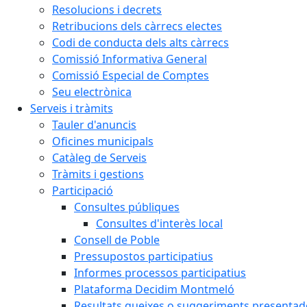
Resolucions i decrets
Retribucions dels càrrecs electes
Codi de conducta dels alts càrrecs
Comissió Informativa General
Comissió Especial de Comptes
Seu electrònica
Serveis i tràmits
Tauler d'anuncis
Oficines municipals
Catàleg de Serveis
Tràmits i gestions
Participació
Consultes públiques
Consultes d'interès local
Consell de Poble
Pressupostos participatius
Informes processos participatius
Plataforma Decidim Montmeló
Resultats queixes o suggeriments presentad