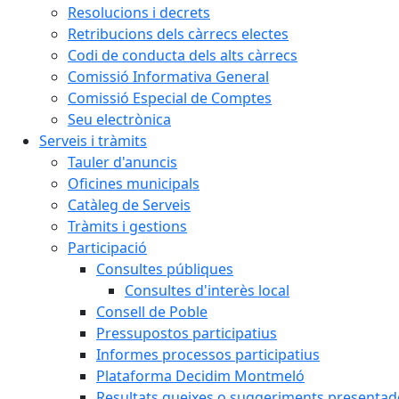
Resolucions i decrets
Retribucions dels càrrecs electes
Codi de conducta dels alts càrrecs
Comissió Informativa General
Comissió Especial de Comptes
Seu electrònica
Serveis i tràmits
Tauler d'anuncis
Oficines municipals
Catàleg de Serveis
Tràmits i gestions
Participació
Consultes públiques
Consultes d'interès local
Consell de Poble
Pressupostos participatius
Informes processos participatius
Plataforma Decidim Montmeló
Resultats queixes o suggeriments presentad