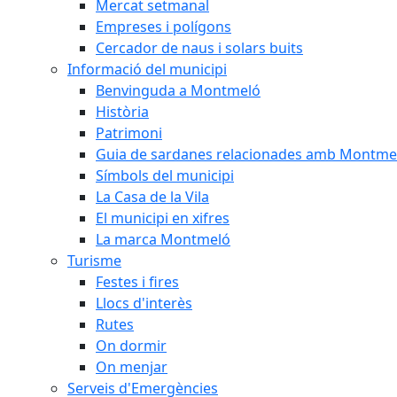
Mercat setmanal
Empreses i polígons
Cercador de naus i solars buits
Informació del municipi
Benvinguda a Montmeló
Història
Patrimoni
Guia de sardanes relacionades amb Montme
Símbols del municipi
La Casa de la Vila
El municipi en xifres
La marca Montmeló
Turisme
Festes i fires
Llocs d'interès
Rutes
On dormir
On menjar
Serveis d'Emergències