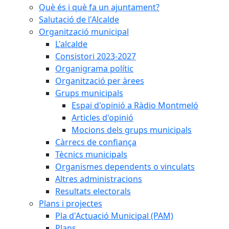
Què és i què fa un ajuntament?
Salutació de l'Alcalde
Organització municipal
L'alcalde
Consistori 2023-2027
Organigrama polític
Organització per àrees
Grups municipals
Espai d'opinió a Ràdio Montmeló
Articles d'opinió
Mocions dels grups municipals
Càrrecs de confiança
Tècnics municipals
Organismes dependents o vinculats
Altres administracions
Resultats electorals
Plans i projectes
Pla d'Actuació Municipal (PAM)
Plans