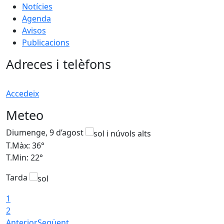
Notícies
Agenda
Avisos
Publicacions
Adreces i telèfons
Accedeix
Meteo
Diumenge, 9 d’agost
D
T.Màx: 36°
T
T.Min: 22°
T
Tarda
T
1
2
Anterior
Següent