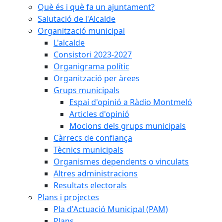
Què és i què fa un ajuntament?
Salutació de l'Alcalde
Organització municipal
L'alcalde
Consistori 2023-2027
Organigrama polític
Organització per àrees
Grups municipals
Espai d'opinió a Ràdio Montmeló
Articles d'opinió
Mocions dels grups municipals
Càrrecs de confiança
Tècnics municipals
Organismes dependents o vinculats
Altres administracions
Resultats electorals
Plans i projectes
Pla d'Actuació Municipal (PAM)
Plans