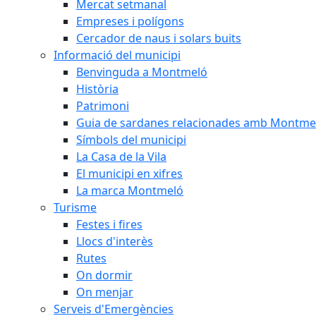
Mercat setmanal
Empreses i polígons
Cercador de naus i solars buits
Informació del municipi
Benvinguda a Montmeló
Història
Patrimoni
Guia de sardanes relacionades amb Montme
Símbols del municipi
La Casa de la Vila
El municipi en xifres
La marca Montmeló
Turisme
Festes i fires
Llocs d'interès
Rutes
On dormir
On menjar
Serveis d'Emergències