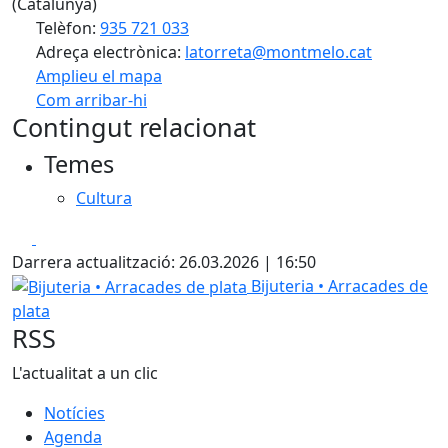
(Catalunya)
Telèfon:
935 721 033
Adreça electrònica:
latorreta@montmelo.cat
Amplieu el mapa
Com arribar-hi
Leaflet
| ©
OpenStreetMap
contributors
Contingut relacionat
+
Temes
−
Cultura
Facebook
X
Darrera actualització: 26.03.2026 | 16:50
Bijuteria • Arracades de plata
Bijuteria • Arracades de
plata
RSS
L'actualitat a un clic
Notícies
Agenda