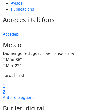
Avisos
Publicacions
Adreces i telèfons
Accedeix
Meteo
Diumenge, 9 d’agost
D
T.Màx: 36°
T
T.Min: 22°
T
Tarda
T
1
2
Anterior
Següent
Butlletí digital