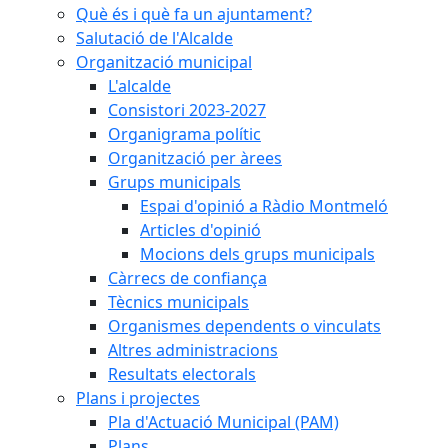
Què és i què fa un ajuntament?
Salutació de l'Alcalde
Organització municipal
L'alcalde
Consistori 2023-2027
Organigrama polític
Organització per àrees
Grups municipals
Espai d'opinió a Ràdio Montmeló
Articles d'opinió
Mocions dels grups municipals
Càrrecs de confiança
Tècnics municipals
Organismes dependents o vinculats
Altres administracions
Resultats electorals
Plans i projectes
Pla d'Actuació Municipal (PAM)
Plans