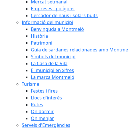
Mercat setmanal
Empreses i polígons
Cercador de naus i solars buits
Informació del municipi
Benvinguda a Montmeló
Història
Patrimoni
Guia de sardanes relacionades amb Montme
Símbols del municipi
La Casa de la Vila
El municipi en xifres
La marca Montmeló
Turisme
Festes i fires
Llocs d'interès
Rutes
On dormir
On menjar
Serveis d'Emergències