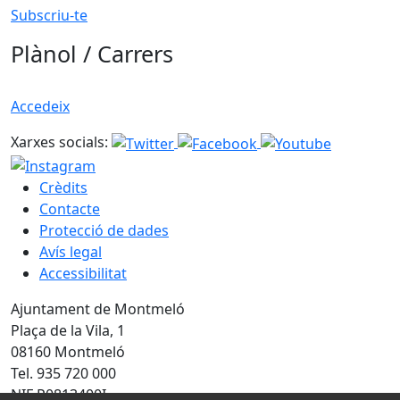
Subscriu-te
Plànol / Carrers
Accedeix
Xarxes socials:
Crèdits
Contacte
Protecció de dades
Avís legal
Accessibilitat
Ajuntament de Montmeló
Plaça de la Vila, 1
08160 Montmeló
Tel. 935 720 000
NIF P0813400I