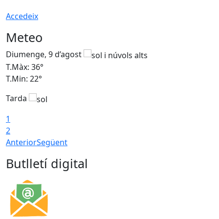
Accedeix
Meteo
Diumenge, 9 d’agost
D
T.Màx: 36°
T
T.Min: 22°
T
Tarda
T
1
2
Anterior
Següent
Butlletí digital