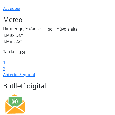
Accedeix
Meteo
Diumenge, 9 d’agost
D
T.Màx: 36°
T
T.Min: 22°
T
Tarda
T
1
2
Anterior
Següent
Butlletí digital