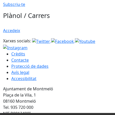
Subscriu-te
Plànol / Carrers
Accedeix
Xarxes socials:
Crèdits
Contacte
Protecció de dades
Avís legal
Accessibilitat
Ajuntament de Montmeló
Plaça de la Vila, 1
08160 Montmeló
Tel. 935 720 000
NIF P0813400I