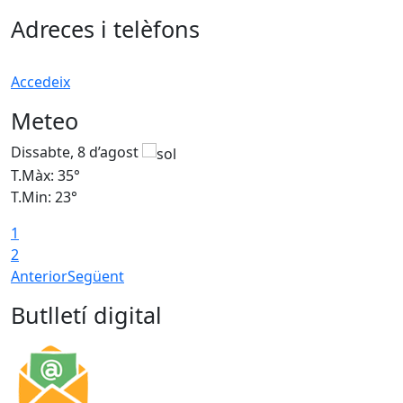
Adreces i telèfons
Accedeix
Meteo
Dissabte, 8 d’agost
D
T.Màx: 35°
T
T.Min: 23°
T
1
2
Anterior
Següent
Butlletí digital