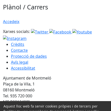
Plànol / Carrers
Accedeix
Xarxes socials:
Crèdits
Contacte
Protecció de dades
Avís legal
Accessibilitat
Ajuntament de Montmeló
Plaça de la Vila, 1
08160 Montmeló
Tel. 935 720 000
NIF P0813400I
Aquest lloc web fa servir cookies pròpies i de tercers per