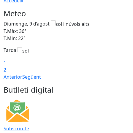
Accedeix
Meteo
Diumenge, 9 d’agost
D
T.Màx: 36°
T
T.Min: 22°
T
Tarda
T
1
2
Anterior
Següent
Butlletí digital
Subscriu-te