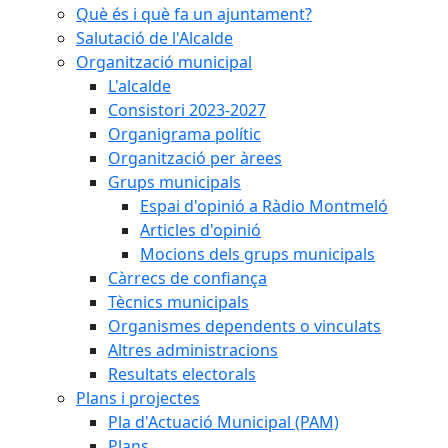
Què és i què fa un ajuntament?
Salutació de l'Alcalde
Organització municipal
L'alcalde
Consistori 2023-2027
Organigrama polític
Organització per àrees
Grups municipals
Espai d'opinió a Ràdio Montmeló
Articles d'opinió
Mocions dels grups municipals
Càrrecs de confiança
Tècnics municipals
Organismes dependents o vinculats
Altres administracions
Resultats electorals
Plans i projectes
Pla d'Actuació Municipal (PAM)
Plans