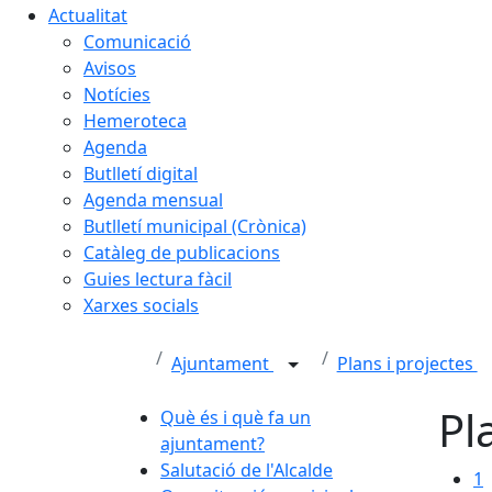
Actualitat
Comunicació
Avisos
Notícies
Hemeroteca
Agenda
Butlletí digital
Agenda mensual
Butlletí municipal (Crònica)
Catàleg de publicacions
Guies lectura fàcil
Xarxes socials
Ajuntament
Plans i projectes
Pl
Què és i què fa un
ajuntament?
Salutació de l'Alcalde
1