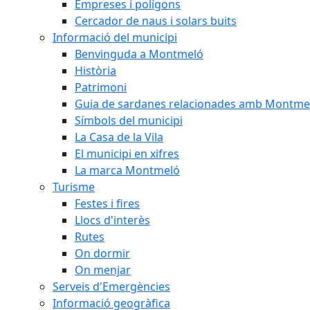
Empreses i polígons
Cercador de naus i solars buits
Informació del municipi
Benvinguda a Montmeló
Història
Patrimoni
Guia de sardanes relacionades amb Montme
Símbols del municipi
La Casa de la Vila
El municipi en xifres
La marca Montmeló
Turisme
Festes i fires
Llocs d'interès
Rutes
On dormir
On menjar
Serveis d'Emergències
Informació geogràfica