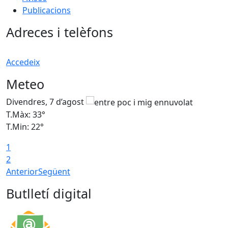
Publicacions
Adreces i telèfons
Accedeix
Meteo
Divendres, 7 d’agost
D
T.Màx: 33°
T
T.Min: 22°
T
1
2
Anterior
Següent
Butlletí digital