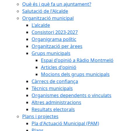
Què és i què fa un ajuntament?
Salutació de l'Alcalde
Organització municipal
L'alcalde
Consistori 2023-2027
Organigrama polític
Organització per àrees
Grups municipals
Espai d'opinió a Ràdio Montmeló
Articles d'opinió
Mocions dels grups municipals
Càrrecs de confiança
Tècnics municipals
Organismes dependents o vinculats
Altres administracions
Resultats electorals
Plans i projectes
Pla d'Actuació Municipal (PAM)
Plans